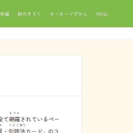
本編
旅のきろく
キーカードずかん
MENU
もうら
全て
網羅
されているペー
か
くどく
ほう
果
・
句読
法
カード」の３