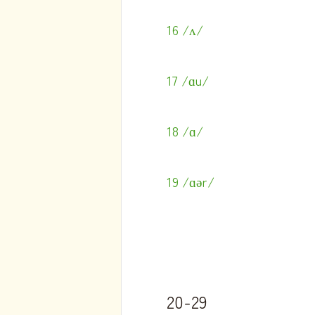
16 /ʌ/
17 /ɑu/
18 /ɑ/
19 /ɑər/
20-29