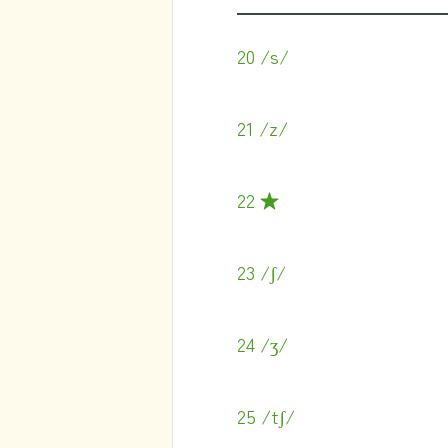
20 /s/
21 /z/
22 ★
23 /ʃ/
24 /ʒ/
25 /tʃ/