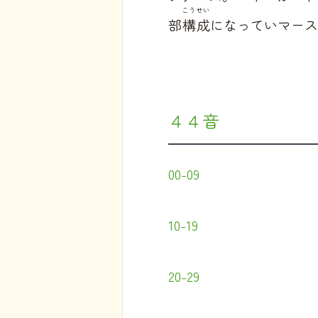
こうせい
部
構成
になっていマース
４４音
00-09
10-19
20-29