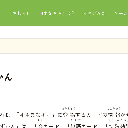
おしらせ
44まなキキとは？
あそびかた
ゲーム
かん
とうじょう
じょうほう
ジは、「４４まなキキ」に
登場
するカードの
情報
が
おと
たんご
とくしゅ
こう
ずかん」は、「
音
カード」「
単語
カード」「
特殊
効