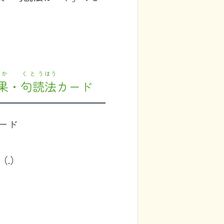
うか
くとう
ほう
果
・
句読
法
カード
ード
（.）