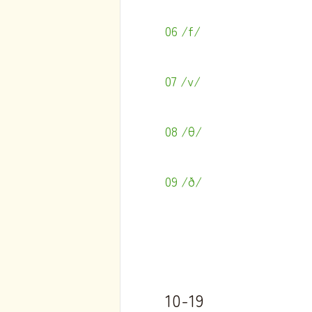
06 /f/
07 /v/
08 /θ/
09 /ð/
10-19