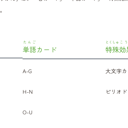
。
たんご
とくしゅ
こ
単語
カード
特殊
効
A-G
大文字カ
H-N
ピリオド
O-U