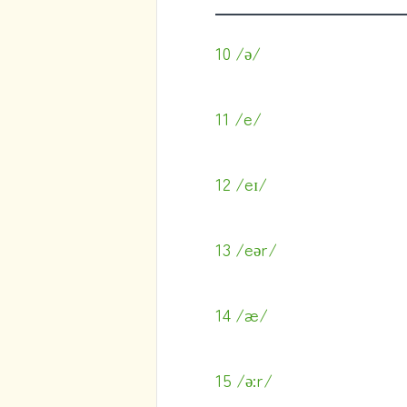
10 /ə/
11 /e/
12 /eɪ/
13 /eər/
14 /æ/
15 /ə:r/