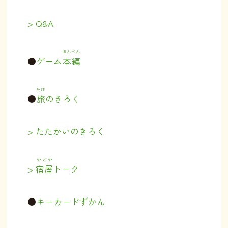
> Q&A
ほんぺん
●
ゲーム
本編
たび
●
旅
のきろく
> たたかいのきろく
やどや
>
宿屋
トーク
●
キーカードずかん