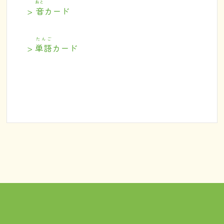
おと
>
音
カード
たんご
>
単語
カード