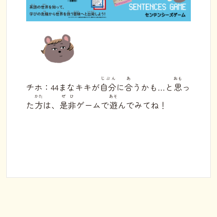
じぶん
あ
おも
チホ：44まなキキが
自分
に
合
うかも…と
思
っ
かた
ぜひ
あそ
た
方
は、
是非
ゲームで
遊
んでみてね！