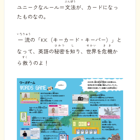
ぶんぽう
ユニークなルール＝
文法
が、カードになっ
たものなの。
いちりゅう
一流
の「KK（キーカード・キーパー）」と
ひみつ
し
せかい
きき
なって、英語の
秘密
を
知
り、
世界
を
危機
か
すく
ら
救
うのよ！