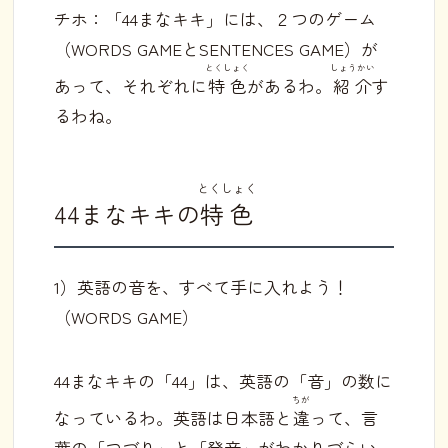
チホ：「44まなキキ」には、２つのゲーム
（WORDS GAMEとSENTENCES GAME）が
とくしょく
しょうかい
あって、それぞれに
特色
があるわ。
紹介
す
るわね。
とくしょく
44まなキキの
特色
1）英語の音を、すべて手に入れよう！
（WORDS GAME）
44まなキキの「44」は、英語の「音」の数に
ちが
なっているわ。英語は日本語と
違
って、言
葉の「つづり」と「発音」がわかりづらい