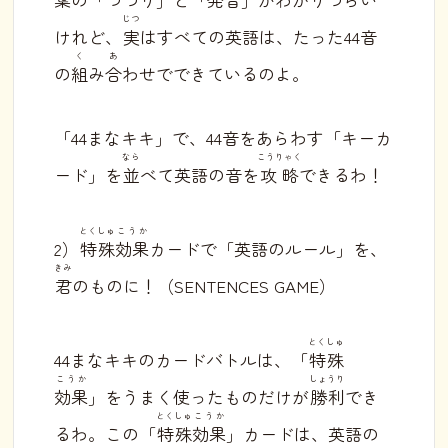
じつ
けれど、
実
はすべての英語は、たった44音
く
あ
の
組
み
合
わせでできているのよ。
「44まなキキ」で、44音をあらわす「キーカ
なら
こうりゃく
ード」を
並
べて英語の音を
攻略
できるわ！
とくしゅ
こうか
2）
特殊
効果
カードで「英語のルール」を、
きみ
君
のものに！（SENTENCES GAME）
とくしゅ
44まなキキのカードバトルは、「
特殊
こうか
しょうり
効果
」をうまく使ったものだけが
勝利
でき
とくしゅ
こうか
るわ。この「
特殊
効果
」カードは、英語の