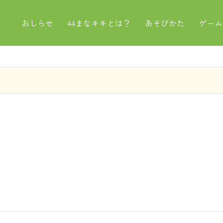
おしらせ
44まなキキとは？
あそびかた
ゲーム