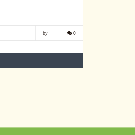
by _
0