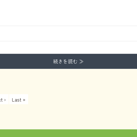
続きを読む ≫
t ›
Last »