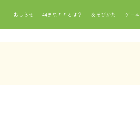
おしらせ
44まなキキとは？
あそびかた
ゲーム