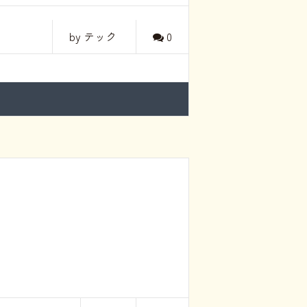
by テック
0