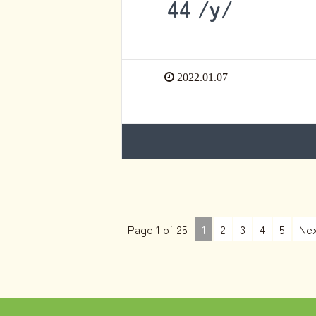
44 /y/
2022.01.07
Page 1 of 25
1
2
3
4
5
Nex