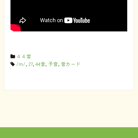
４４音
/m/
,
27
,
44音
,
子音
,
音カード